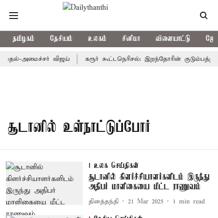
தமிழகம்
தேசியம்
உலகம்
சினிமா
விளையாட்டு
ஜோத
முதல்-அமைச்சர் விஜய்
கரூர் கூட்டநெரிசல்: இறந்தோரின் குடும்பத்தின
சூடானில் உள்நாட்டுப்போர்
உலக செய்திகள்
சூடானில் கிளர்ச்சியாளர்களிடம் இருந்து
அதிபர் மாளிகையை மீட்ட ராணுவம்
தினத்தந்தி
21 Mar 2025
1
min read