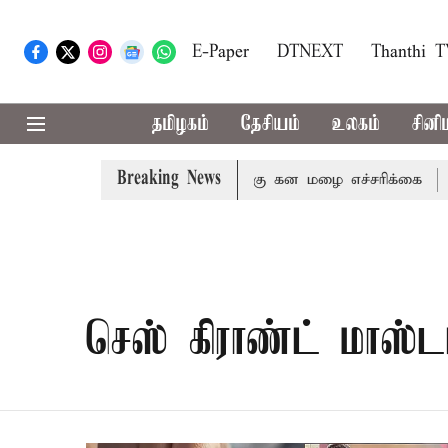
E-Paper
DTNEXT
Thanthi 
தமிழகம்
தேசியம்
உலகம்
சினி
Breaking News
,நீலகிரி ஆகிய மாவட்டங்களுக்கு கன மழை எச்சரிக்கை
புத
செஸ் கிராண்ட் மாஸ்டர