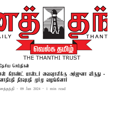
தேசிய செய்திகள்
ெஸ் கிராண்ட் மாஸ்டர் வைஷாலிக்கு அர்ஜுனா விருது -
னாதிபதி திரவுபதி முர்மு வழங்கினார்
னத்தந்தி
09 Jan 2024
1
min read