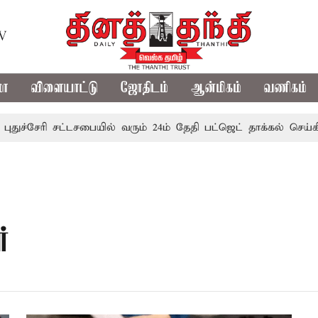
TV
மா
விளையாட்டு
ஜோதிடம்
ஆன்மிகம்
வணிகம்
ுச்சேரி சட்டசபையில் வரும் 24ம் தேதி பட்ஜெட் தாக்கல் செய்கிறா
்