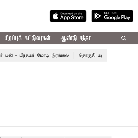
சிறப்புக் கட்டுரைகள்
ஆண்டு சந்தா
 பலி - பிரதமர் மோடி இரங்கல்
தொகுதி மறுவரையறை நடந்தால