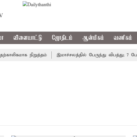
TV
மா
விளையாட்டு
ஜோதிடம்
ஆன்மிகம்
வணிகம்
காலிகமாக நிறுத்தம்
இமாச்சலத்தில் பேருந்து விபத்து; 7 பேர்