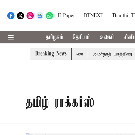
E-Paper
DTNEXT
Thanthi 
தமிழகம்
தேசியம்
உலகம்
சினி
Breaking News
14ம்தேதி சுப்ரீம்கோர்ட்டில் விசாரணை
அமர்நாத் யாத்திரை தற்
தமிழ் ராக்கர்ஸ்