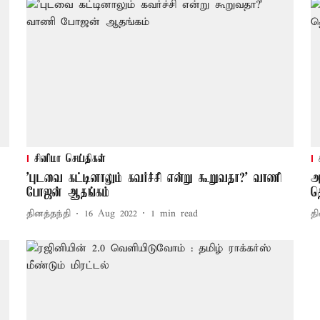
சினிமா செய்திகள்
'புடவை கட்டினாலும் கவர்ச்சி என்று கூறுவதா?' வாணி
அ
போஜன் ஆதங்கம்
த
தினத்தந்தி
16 Aug 2022
1
min read
தி