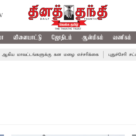
TV
மா
விளையாட்டு
ஜோதிடம்
ஆன்மிகம்
வணிகம்
ிய மாவட்டங்களுக்கு கன மழை எச்சரிக்கை
புதுச்சேரி சட்டச