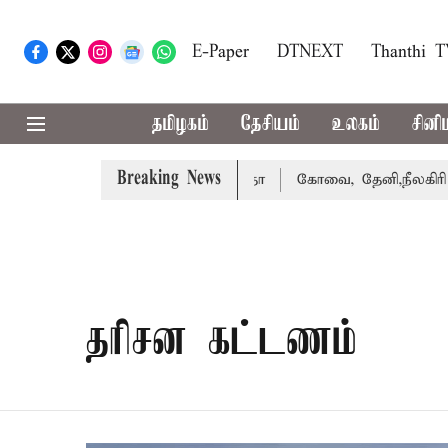
E-Paper
DTNEXT
Thanthi 
தமிழகம்
தேசியம்
உலகம்
சினி
Breaking News
ு வழக்கை வாபஸ் பெற்றார் சங்கீதா
கோவை, தேனி,நீலகிரி ஆக
தரிசன கட்டணம்