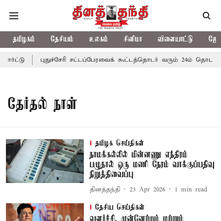
தமிழகம்
தேசியம்
உலகம்
சினிமா
விளையாட்டு
ஜோத
ர்ட்டு
புதுச்சேரி சட்டப்பேரவைக் கூட்டத்தொடர் வரும் 24ம் தொடங்கு
தேர்தல் நாள்
தமிழக செய்திகள்
நாமக்கல்லில் மின்னணு எந்திரம்
பழுதால் ஒரு மணி நேரம் வாக்குப்பதிவு
நிறுத்திவைப்பு
தினத்தந்தி
23 Apr 2026
1
min read
தேசிய செய்திகள்
வளர்ச்சி, முன்னேற்றம் மற்றும்