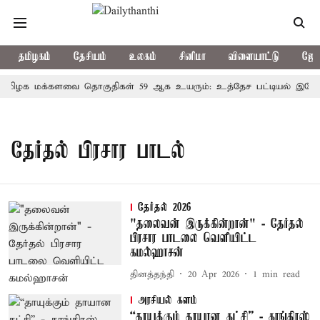
தமிழகம்
தேசியம்
உலகம்
சினிமா
விளையாட்டு
ஜோத
மிழக மக்களவை தொகுதிகள் 59 ஆக உயரும்: உத்தேச பட்டியல் இதோ!
தேர்தல் பிரசார பாடல்
தேர்தல் 2026
"தலைவன் இருக்கின்றான்" - தேர்தல்
பிரசார பாடலை வெளியிட்ட
கமல்ஹாசன்
தினத்தந்தி
20 Apr 2026
1
min read
அரசியல் களம்
“தாயுக்கும் தாயான கட்சி” - காங்கிரஸ்