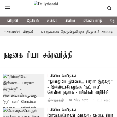
தமிழகம்
தேசியம்
உலகம்
சினிமா
விளையாட்டு
ஜோத
்-அமைச்சர் விஜய்!
பா.ஜ.க.வை நெருங்குகிறதா தி.மு.க.? அனைத்துக்க
நடிகை ரியா சக்ரவர்த்தி
சினிமா செய்திகள்
"நிம்மதியே இல்லை... பாரமா இருக்கு"
- இன்ஸ்டாகிராமுக்கு ’குட் பை’
சொன்ன நடிகை - ரசிகர்கள் அதிர்ச்சி
தினத்தந்தி
20 May 2026
1
min read
சினிமா செய்திகள்
போதைப்பொருள் வழக்கு: நடிகை ரியா