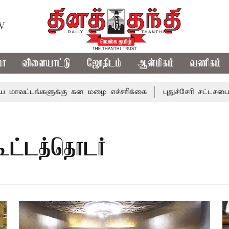
TV
மா
விளையாட்டு
ஜோதிடம்
ஆன்மிகம்
வணிகம்
மாவட்டங்களுக்கு கன மழை எச்சரிக்கை
புதுச்சேரி சட்டசபைய
கூட்டத்தொடர்