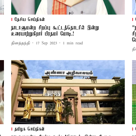
தேசிய செய்திகள்
நாடாளுமன்ற சிறப்பு கூட்டத்தொடரில் இன்று
"
உரையாற்றுகிறார் பிரதமர் மோடி.!
ச
ம
தினத்தந்தி
17 Sep 2023
1
min read
தி
தமிழக செய்திகள்