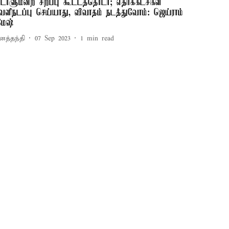
ாடாளுமன்ற சிறப்பு கூட்டத்தொடர்; எதிர்க்கட்சிகள்
ெளிநடப்பு செய்யாது, விவாதம் நடத்துவோம்: ஜெய்ராம்
மேஷ்
னத்தந்தி
07 Sep 2023
1
min read