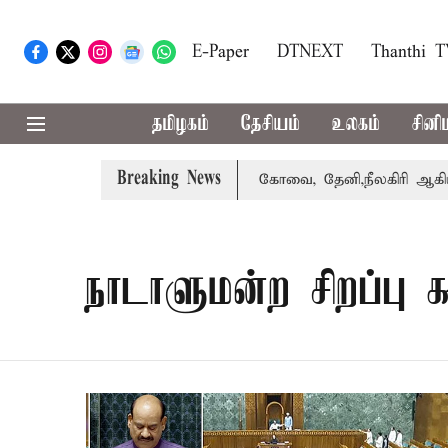
E-Paper
DTNEXT
Thanthi 
தமிழகம்
தேசியம்
உலகம்
சினி
Breaking News
ழக்கை வாபஸ் பெற்றார் சங்கீதா
கோவை, தேனி,நீலகிரி ஆகிய 
நாடாளுமன்ற சிறப்பு 