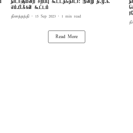
்
நாடாளுமன்ற சிறப்பு கூட்டத்தொடர்: இன்று தி.மு.க.
ந
எம்.பி.க்கள் கூட்டம்
வ
ர
தினத்தந்தி
15 Sep 2023
1
min read
தி
Read More