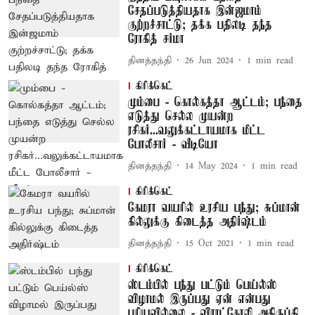
சேதப்படுத்தியதாக இன்ஜமாம்
குற்றச்சாட்டு; தக்க பதிலடி தந்த
ரோகித் சர்மா
தினத்தந்தி
26 Jun 2024
1
min read
கிரிக்கெட்
மும்பை - கொல்கத்தா ஆட்டம்; பந்தை
எடுத்து செல்ல முயன்ற
ரசிகர்...வலுக்கட்டாயமாக மீட்ட
போலீசார் - வீடியோ
தினத்தந்தி
14 May 2024
1
min read
கிரிக்கெட்
கேமரா வயரில் உரசிய பந்து; சுப்மான்
கில்லுக்கு கிடைத்த அதிர்ஷ்டம்
தினத்தந்தி
15 Oct 2021
1
min read
கிரிக்கெட்
ஸ்டம்பில் பந்து பட்டும் பெய்ல்ஸ்
விழாமல் இருப்பது ஏன் என்பது
புரியவில்லை - விராட்கோலி அதிருப்தி