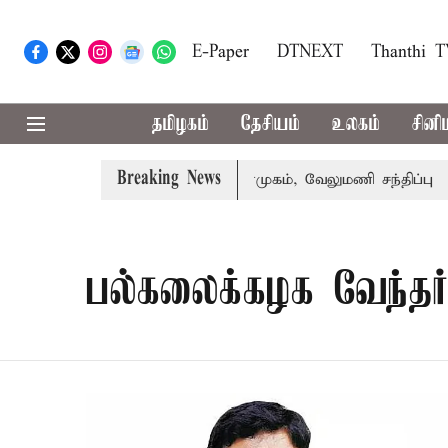
E-Paper
DTNEXT
Thanthi 
தமிழகம்
தேசியம்
உலகம்
சினி
Breaking News
்சர் ஆனந்த் உடன் சி.வி. சண்முகம், வேலுமணி சந்திப்பு
மண
பல்கலைக்கழக வேந்தர