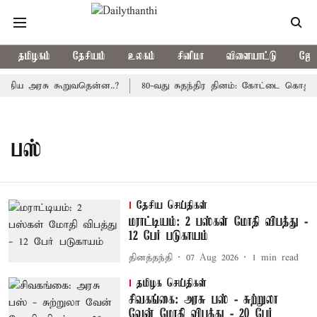
தமிழகம்
தேசியம்
உலகம்
சினிமா
விளையாட்டு
ஜோத
்திய அரசு கூறுவதென்ன..?
80-வது சுதந்திர தினம்: கோட்டை கொத்தளத
பஸ்
தேசிய செய்திகள்
மராட்டியம்: 2 பஸ்கள் மோதி விபத்து -
12 பேர் படுகாயம்
தினத்தந்தி
07 Aug 2026
1
min read
தமிழக செய்திகள்
சிவகங்கை: அரசு பஸ் - சுற்றுலா
வேன் மோதி விபத்து - 20 பேர்