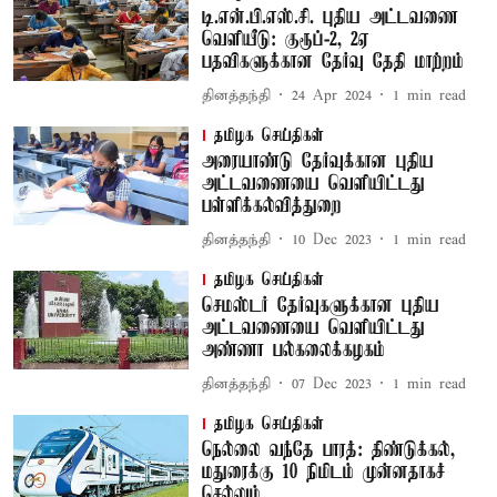
டி.என்.பி.எஸ்.சி. புதிய அட்டவணை
வெளியீடு: குரூப்-2, 2ஏ
பதவிகளுக்கான தேர்வு தேதி மாற்றம்
தினத்தந்தி
24 Apr 2024
1
min read
தமிழக செய்திகள்
அரையாண்டு தேர்வுக்கான புதிய
அட்டவணையை வெளியிட்டது
பள்ளிக்கல்வித்துறை
தினத்தந்தி
10 Dec 2023
1
min read
தமிழக செய்திகள்
செமஸ்டர் தேர்வுகளுக்கான புதிய
அட்டவணையை வெளியிட்டது
அண்ணா பல்கலைக்கழகம்
தினத்தந்தி
07 Dec 2023
1
min read
தமிழக செய்திகள்
நெல்லை வந்தே பாரத்: திண்டுக்கல்,
மதுரைக்கு 10 நிமிடம் முன்னதாகச்
செல்லும்