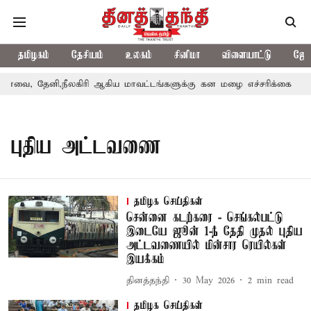
தமிழகம்
தேசியம்
உலகம்
சினிமா
விளையாட்டு
ஜோத
வை, தேனி,நீலகிரி ஆகிய மாவட்டங்களுக்கு கன மழை எச்சரிக்கை
ப
புதிய அட்டவணை
தமிழக செய்திகள்
சென்னை கடற்கரை - செங்கல்பட்டு
இடையே ஜூன் 1-ந் தேதி முதல் புதிய
அட்டவணையில் மின்சார ரெயில்கள்
இயக்கம்
தினத்தந்தி
30 May 2026
2
min read
தமிழக செய்திகள்