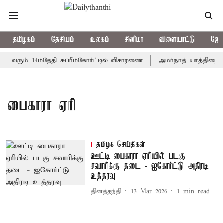
தமிழகம்
தேசியம்
உலகம்
சினிமா
விளையாட்டு
ஜோத
; வரும் 14ம்தேதி சுப்ரீம்கோர்ட்டில் விசாரணை
அமர்நாத் யாத்திரை தற
பைகாரா ஏரி
தமிழக செய்திகள்
ஊட்டி பைகாரா ஏரியில் படகு
சவாரிக்கு தடை - ஐகோர்ட்டு அதிரடி
உத்தரவு
தினத்தந்தி
13 Mar 2026
1
min read