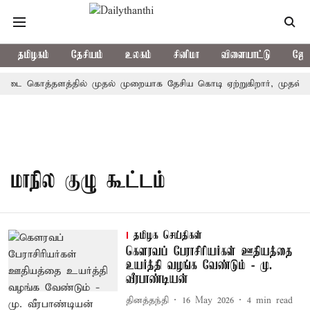
தமிழகம்
தேசியம்
உலகம்
சினிமா
விளையாட்டு
ஜோத
ோட்டை கொத்தளத்தில் முதல் முறையாக தேசிய கொடி ஏற்றுகிறார், முதல்-அம
மாநில குழு கூட்டம்
தமிழக செய்திகள்
கௌரவப் பேராசிரியர்கள் ஊதியத்தை
உயர்த்தி வழங்க வேண்டும் - மு.
வீரபாண்டியன்
தினத்தந்தி
16 May 2026
4
min read