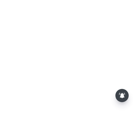
பாம்புகள் தோலை உரிப்பது ஏன்?
அப்போது அதனை பார்த்தால்
பழிவாங்குமா?