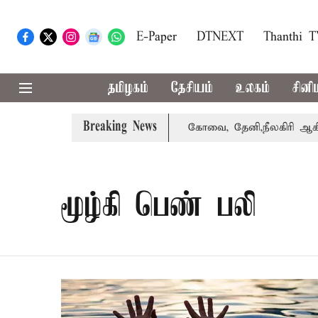
E-Paper
DTNEXT
Thanthi 
தமிழகம்
தேசியம்
உலகம்
சினி
Breaking News
ழக்கை வாபஸ் பெற்றார் சங்கீதா
கோவை, தேனி,நீலகிரி ஆகிய 
மூழ்கி பெண் பலி