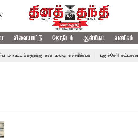
TV
மா
விளையாட்டு
ஜோதிடம்
ஆன்மிகம்
வணிகம்
மாவட்டங்களுக்கு கன மழை எச்சரிக்கை
புதுச்சேரி சட்டசபையி