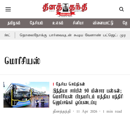
தமிழகம்
தேசியம்
உலகம்
சினிமா
விளையாட்டு
ஜோத
ண்ட்
தொலைநோக்கு பார்வையுடன் கூடிய வேளாண் பட்ஜெட்: முதல்-அ
மொரீசியஸ்
தேசிய செய்திகள்
இந்தியா சார்பில் 90 மின்சார பஸ்கள்;
மொரீசியஸ் பிரதமரிடம் மத்திய மந்திரி
ஜெய்சங்கர் ஒப்படைப்பு
தினத்தந்தி
11 Apr 2026
1
min read