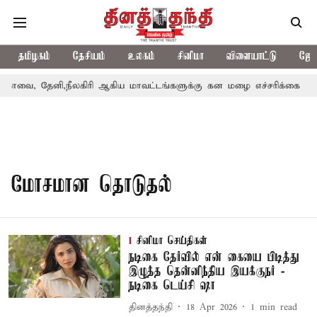
தமிழகம்
தேசியம்
உலகம்
சினிமா
விளையாட்டு
ஜோத
ோவை, தேனி,நீலகிரி ஆகிய மாவட்டங்களுக்கு கன மழை எச்சரிக்கை
மோசமான தொடுதல்
சினிமா செய்திகள்
நடிகை​ தேர்வில் என் கையை பிடித்து
இழுத்த தென்​னிந்​திய இயக்குநர் -
நடிகை டெய்சி ஷா
தினத்தந்தி
18 Apr 2026
1
min read