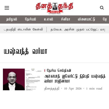
தமிழகம்
தேசியம்
உலகம்
சினிமா
விளையாட்டு
ஜோத
? உதயநிதி ஸ்டாலின் கேள்வி
த.வெ.க. அரசின் முதல் பட்ஜெட்: மாற்ற
யஷ்வந்த் வர்மா
தேசிய செய்திகள்
அலகாபாத் ஐகோர்ட்டு நீதிபதி யஷ்வந்த்
வர்மா ராஜினாமா
தினத்தந்தி
10 Apr 2026
1
min read