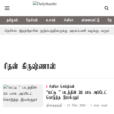
தமிழகம்
தேசியம்
உலகம்
சினிமா
விளையாட்டு
ஜோத
ட்டநெரிசல்: இறந்தோரின் குடும்பத்தினருக்கு அரசுப்பணி வழக்கு; வரும் 14ம
ரிதன் கிருஷ்ணாஸ்
சினிமா செய்திகள்
“மட்டி ” படத்தின் 2ம் பாக அப்டேட்
கொடுத்த இயக்குநர்
தினத்தந்தி
15 Mar 2026
1
min read