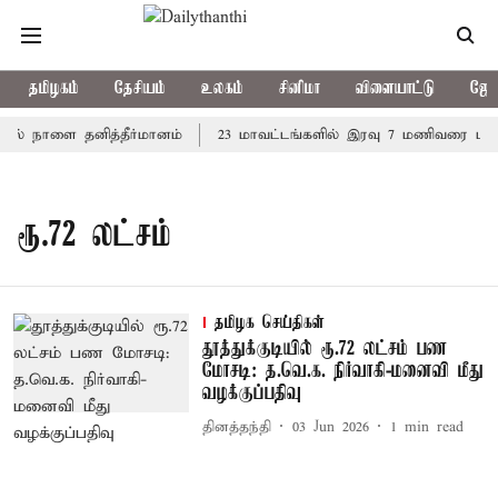
தமிழகம்
தேசியம்
உலகம்
சினிமா
விளையாட்டு
ஜோத
தில் நாளை தனித்தீர்மானம்
23 மாவட்டங்களில் இரவு 7 மணிவரை மழை 
ரூ.72 லட்சம்
தமிழக செய்திகள்
தூத்துக்குடியில் ரூ.72 லட்சம் பண
மோசடி: த.வெ.க. நிர்வாகி-மனைவி மீது
வழக்குப்பதிவு
தினத்தந்தி
03 Jun 2026
1
min read