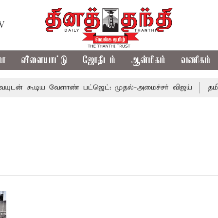
TV
மா
விளையாட்டு
ஜோதிடம்
ஆன்மிகம்
வணிகம்
் கூடிய வேளாண் பட்ஜெட்: முதல்-அமைச்சர் விஜய்
தமிழக