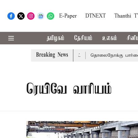
E-Paper
DTNEXT
Thanthi 
தமிழகம்
தேசியம்
உலகம்
சினி
Breaking News
சென்னை நீதிமன்றம் பிடிவாராண்ட்
தொலைநோக்கு பார்வையுடன
ரெயிவே வாரியம்