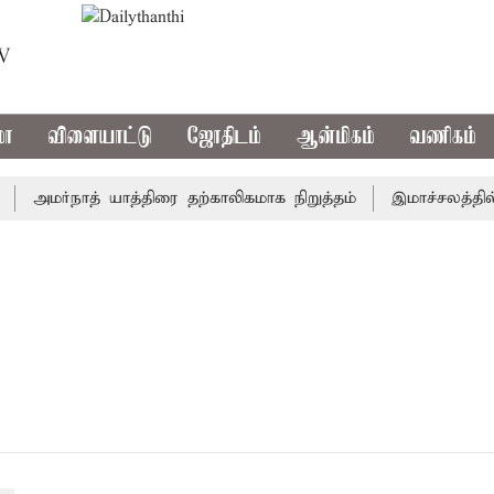
TV
மா
விளையாட்டு
ஜோதிடம்
ஆன்மிகம்
வணிகம்
அமர்நாத் யாத்திரை தற்காலிகமாக நிறுத்தம்
இமாச்சலத்தில் ப