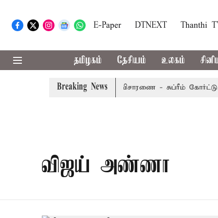
E-Paper
DTNEXT
Thanthi 
தமிழகம்
தேசியம்
உலகம்
சினி
Breaking News
ையீட்டு மனு வரும் 14-ம் தேதி விசாரணை - சுப்ரீம் கோர்ட்டு
விஜய் அண்ணா