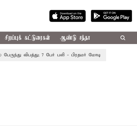
சிறப்புக் கட்டுரைகள்
ஆண்டு சந்தா
ேருந்து விபத்து; 7 பேர் பலி - பிரதமர் மோடி இரங்கல்
தொகுத