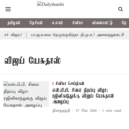
தமிழகம்
தேசியம்
உலகம்
சினிமா
விளையாட்டு
ஜோத
சர் விஜய்!
பா.ஜ.க.வை நெருங்குகிறதா தி.மு.க.? அனைத்துக்கட்சி எம
விஜய் யேசுதாஸ்
சினிமா செய்திகள்
எஸ்.பி.பி. சிலை திறப்பு விழா:
ரஜினிகாந்துக்கு விஜய் யேசுதாஸ்
அழைப்பு
தினத்தந்தி
27 Mar 2026
1
min read