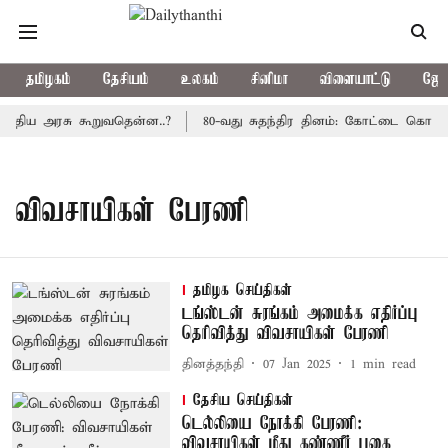
தமிழகம்
தேசியம்
உலகம்
சினிமா
விளையாட்டு
ஜோத
த்திய அரசு கூறுவதென்ன..?
80-வது சுதந்திர தினம்: கோட்டை கொத்தள
விவசாயிகள் பேரணி
தமிழக செய்திகள்
டங்ஸ்டன் சுரங்கம் அமைக்க எதிர்ப்பு
தெரிவித்து விவசாயிகள் பேரணி
தினத்தந்தி
07 Jan 2025
1
min read
தேசிய செய்திகள்
டெல்லியை நோக்கி பேரணி:
விவசாயிகள் மீது கண்ணீர் புகை