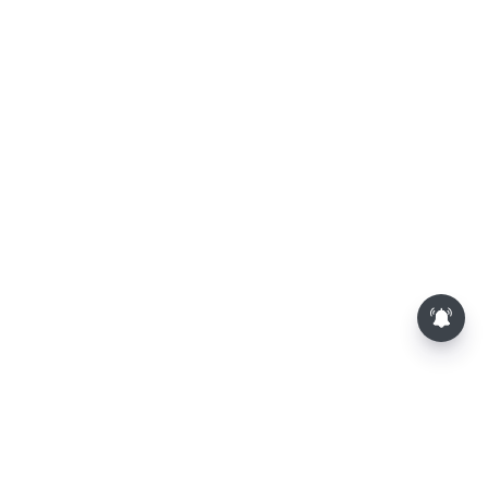
சசிகலா, தினகரனை கட்சியில்
சேர்க்க வேண்டும்: வேலுமணி,
விஸ்வநாதன் மீண்டும்
போர்க்கொடி