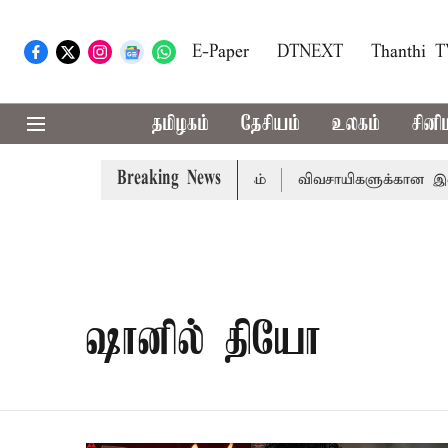
E-Paper
DTNEXT
Thanthi 
தமிழகம்
தேசியம்
உலகம்
சினி
Breaking News
டியில் மண்வள பாதுகாப்பு இயக்கம்
விவசாயிகளுக்கான இலவச ம
ஷானில் தியோ