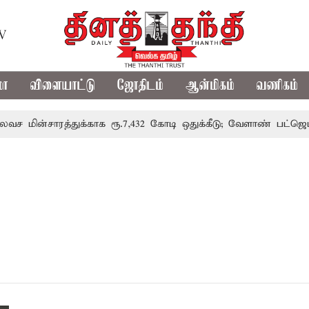
TV
மா
விளையாட்டு
ஜோதிடம்
ஆன்மிகம்
வணிகம்
ின்சாரத்துக்காக ரூ.7,432 கோடி ஒதுக்கீடு; வேளாண் பட்ஜெட்டில்