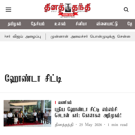
தமிழகம்
தேசியம்
உலகம்
சினிமா
விளையாட்டு
ஜோத
ச்சர் விஜய் அழைப்பு
முன்னாள் அமைச்சர் பொன்முடிக்கு சென்னை நீத
ஹோண்டா சிட்டி
வணிகம்
புதிய ஹோண்டா சிட்டி எம்எம்சி
செடான் கார்: கோலாகல அறிமுகம்!
தினத்தந்தி
25 May 2026
1
min read