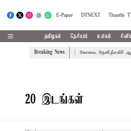
E-Paper
DTNEXT
Thanthi 
தமிழகம்
தேசியம்
உலகம்
சினி
Breaking News
வழக்கை வாபஸ் பெற்றார் சங்கீதா
கோவை, தேனி,நீலகிரி ஆகிய
20 இடங்கள்