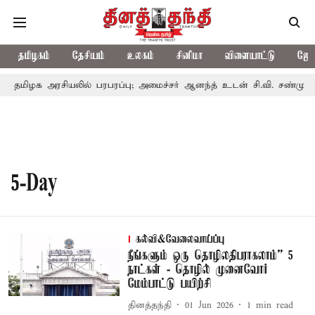
தமிழகம்
தேசியம்
உலகம்
சினிமா
விளையாட்டு
ஜோத
தமிழக அரசியலில் பரபரப்பு; அமைச்சர் ஆனந்த் உடன் சி.வி. சண்முகம்,
5-Day
கல்வி&வேலைவாய்ப்பு
நீங்களும் ஒரு தொழிலதிபராகலாம்” 5
நாட்கள் - தொழில் முனைவோர்
மேம்பாட்டு பயிற்சி
தினத்தந்தி
01 Jun 2026
1
min read