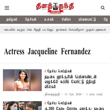
தமிழகம்
தேசியம்
உலகம்
சினிமா
விளையாட்டு
ஜோத
்டசபையில் வரும் 24ம் தேதி பட்ஜெட் தாக்கல் செய்கிறார் முதல்-அமைச்சர் ர
Actress Jacqueline Fernandez
தேசிய செய்திகள்
நடிகை ஜாக்குலின் பெர்னாண்டஸ்
வழக்கில் சுப்ரீம் கோர்ட்டு நீதிபதி
விலகல்
தினத்தந்தி
11 Jun 2026
1
min read
தேசிய செய்திகள்
ரூ.200 கோடி மோசடி வழக்கு: நடிகை