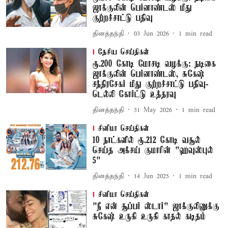
ஜாக்குலின் பெர்னாண்டஸ் மீது
குற்றச்சாட்டு பதிவு
தினத்தந்தி
03 Jun 2026
1
min read
தேசிய செய்திகள்
ரூ.200 கோடி மோசடி வழக்கு: நடிகை
ஜாக்குலின் பெர்னாண்டஸ், சுகேஷ்
சந்திரசேகர் மீது குற்றச்சாட்டு பதிவு-
டெல்லி கோர்ட்டு உத்தரவு
தினத்தந்தி
31 May 2026
1
min read
சினிமா செய்திகள்
10 நாட்களில் ரூ.212 கோடி வசூல்
செய்த அக்சய் குமாரின் "ஹவுஸ்புல்
5"
தினத்தந்தி
14 Jun 2025
1
min read
சினிமா செய்திகள்
"நீ என் சூப்பர் ஸ்டார்" ஜாக்குலினுக்கு
சுகேஷ் உருகி உருகி காதல் கடிதம்