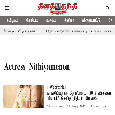
தமிழகம்
தேசியம்
உலகம்
சினிமா
விளையாட்டு
ஜோத
ிமன்றம் பிடிவாராண்ட்
தொலைநோக்கு பார்வையுடன் கூடிய வேளாண் ப
Actress Nithiyamenon
Webstories
காதலிப்பதாக தொல்லை.. 30 எண்களை
'பிளாக்' செய்த நித்யா மேனன்
Maharajan
08 Aug 2022
2
min read