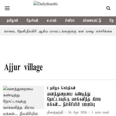
தமிழகம்
தேசியம்
உலகம்
சினிமா
விளையாட்டு
ஜோத
கோவை, தேனி,நீலகிரி ஆகிய மாவட்டங்களுக்கு கன மழை எச்சரிக்கை
Ajjur village
தமிழக செய்திகள்
வனத்துறையை கண்டித்து
நோட்டாவுக்கு வாக்களித்த கிராம
மக்கள்... நீலகிரியில் பரபரப்பு
தினத்தந்தி
24 Apr 2026
1
min read