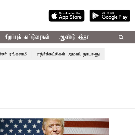
சிறப்புக் கட்டுரைகள்
ஆண்டு சந்தா
 ரங்கசாமி
எதிர்க்கட்சிகள் அமளி: நாடாளுமன்ற இரு அவைகளு