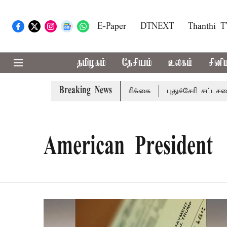
E-Paper
DTNEXT
Thanthi 
தமிழகம்
தேசியம்
உலகம்
சினி
Breaking News
மாவட்டங்களுக்கு கன மழை எச்சரிக்கை
புதுச்சேரி சட்டசபைய
American President