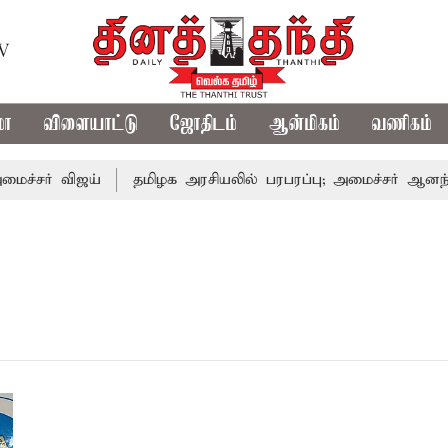
TV
மா
விளையாட்டு
ஜோதிடம்
ஆன்மிகம்
வணிகம்
்சர் விஜய்
தமிழக அரசியலில் பரபரப்பு; அமைச்சர் ஆனந்த் 