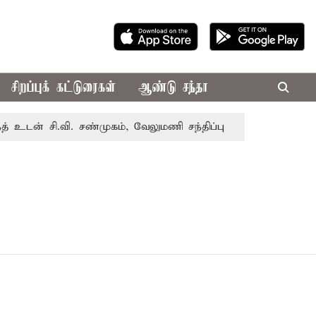
சிறப்புக் கட்டுரைகள்
ஆண்டு சந்தா
உடன் சி.வி. சண்முகம், வேலுமணி சந்திப்பு
மண் வளம் பாதுக