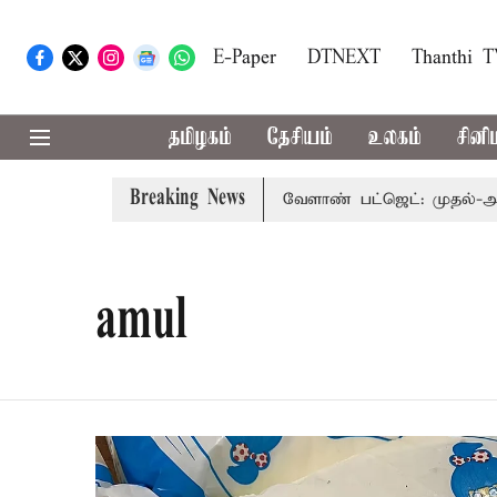
E-Paper
DTNEXT
Thanthi 
தமிழகம்
தேசியம்
உலகம்
சினி
Breaking News
லைநோக்கு பார்வையுடன் கூடிய வேளாண் பட்ஜெட்: முதல்-அமைச
amul