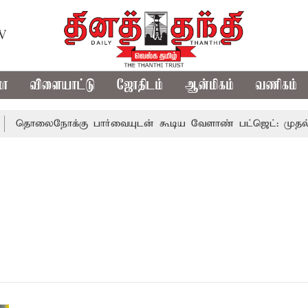
TV
மா
விளையாட்டு
ஜோதிடம்
ஆன்மிகம்
வணிகம்
தொலைநோக்கு பார்வையுடன் கூடிய வேளாண் பட்ஜெட்: முதல்-அம