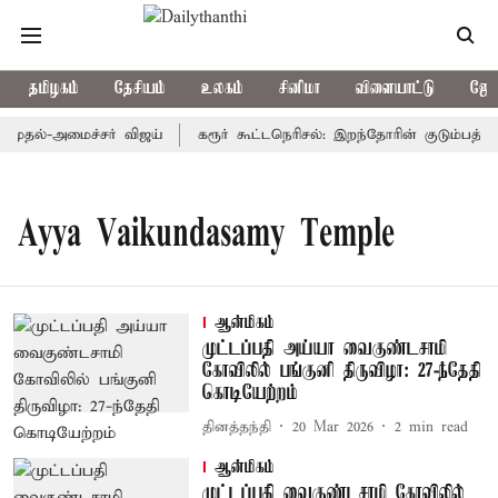
தமிழகம்
தேசியம்
உலகம்
சினிமா
விளையாட்டு
ஜோத
 முதல்-அமைச்சர் விஜய்
கரூர் கூட்டநெரிசல்: இறந்தோரின் குடும்பத்தின
Ayya Vaikundasamy Temple
ஆன்மிகம்
முட்டப்பதி அய்யா வைகுண்டசாமி
கோவிலில் பங்குனி திருவிழா: 27-ந்தேதி
கொடியேற்றம்
தினத்தந்தி
20 Mar 2026
2
min read
ஆன்மிகம்
முட்டப்பதி வைகுண்டசாமி கோவிலில்