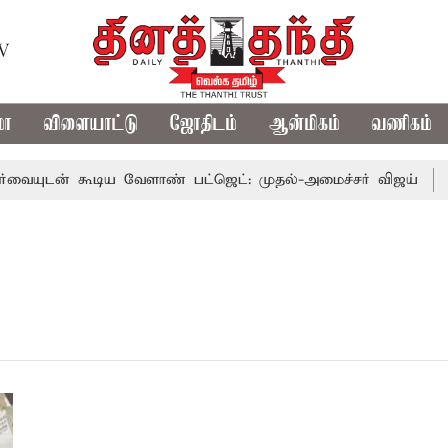
TV
மா
விளையாட்டு
ஜோதிடம்
ஆன்மிகம்
வணிகம்
ுடன் கூடிய வேளாண் பட்ஜெட்: முதல்-அமைச்சர் விஜய்
தம