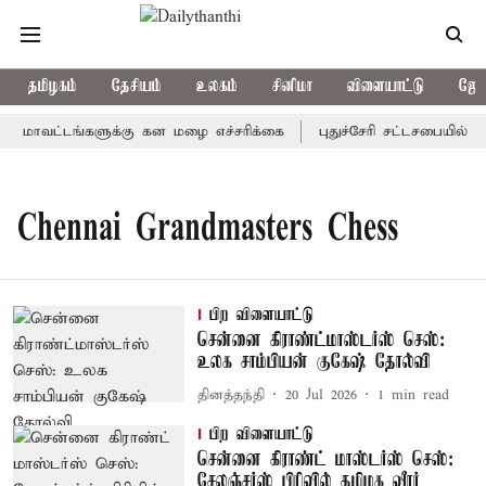
தமிழகம்
தேசியம்
உலகம்
சினிமா
விளையாட்டு
ஜோத
ய மாவட்டங்களுக்கு கன மழை எச்சரிக்கை
புதுச்சேரி சட்டசபையில் வ
Chennai Grandmasters Chess
பிற விளையாட்டு
சென்னை கிராண்ட்மாஸ்டர்ஸ் செஸ்:
உலக சாம்பியன் குகேஷ் தோல்வி
தினத்தந்தி
20 Jul 2026
1
min read
பிற விளையாட்டு
சென்னை கிராண்ட் மாஸ்டர்ஸ் செஸ்:
சேலஞ்சர்ஸ் பிரிவில் தமிழக வீரர்