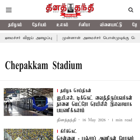
தமிழகம்
தேசியம்
உலகம்
சினிமா
விளையாட்டு
ஜோத
-அமைச்சர் விஜய் அழைப்பு
முன்னாள் அமைச்சர் பொன்முடிக்கு சென்னை
Chepakkam Stadium
தமிழக செய்திகள்
ஐ.பி.எல். டிக்கெட் வைத்திருப்பவர்கள்
நாளை மெட்ரோ ரெயிலில் இலவசமாக
பயணிக்கலாம்
தினத்தந்தி
16 May 2026
1
min read
கிரிக்கெட்
சென்னை - பஞ்சாப் அணிகள் மோதும்