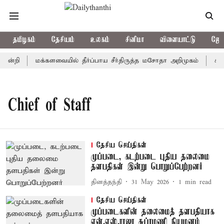
தமிழகம்
தேசியம்
உலகம்
சினிமா
விளையாட்டு
ஜோத
நன்றி
மக்களவையில் தீர்ப்பாய சீர்திருத்த மசோதா அறிமுகம்
காவி
Chief of Staff
தேசிய செய்திகள்
முப்படை, கடற்படை புதிய தலைமை
தளபதிகள் இன்று பொறுப்பேற்றனர்
தினத்தந்தி
31 May 2026
1
min read
தேசிய செய்திகள்
முப்படைகளின் தலைமைத் தளபதியாக
என்.எஸ்.ராஜா சுப்ரமணி நியமனம்