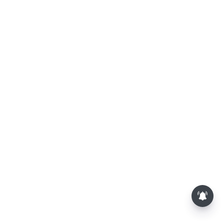
தொழிலில் சாதனை படைக்க
வாய்ப்பு... இன்றைய ராசிபலன்
08.08.2026