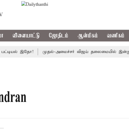
TV
மா
விளையாட்டு
ஜோதிடம்
ஆன்மிகம்
வணிகம்
்டியல் இதோ!
முதல்-அமைச்சர் விஜய் தலைமையில் இன்று எம்.பி.
ndran