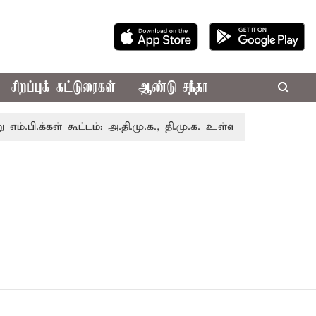
சிறப்புக் கட்டுரைகள்
ஆண்டு சந்தா
க்கள் கூட்டம்: அ.தி.மு.க., தி.மு.க. உள்ளிட்ட எதிர்க்கட்சிகள் ப