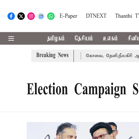
E-Paper
DTNEXT
Thanthi 
தமிழகம்
தேசியம்
உலகம்
சினி
Breaking News
வழக்கை வாபஸ் பெற்றார் சங்கீதா
கோவை, தேனி,நீலகிரி ஆகிய
Election Campaign 