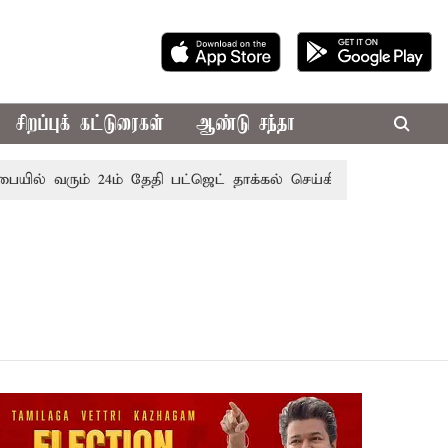
சிறப்புக் கட்டுரைகள்
ஆண்டு சந்தா
யில் வரும் 24ம் தேதி பட்ஜெட் தாக்கல் செய்கிறார் முதல்-அமைச்சர