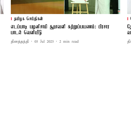
தமிழக செய்திகள்
எடப்பாடி பழனிசாமி சூறாவளி சுற்றுப்பயணம்: பிரசார
த
பாடல் வெளியீடு
வ
தினத்தந்தி
05 Jul 2025
2
min read
தி