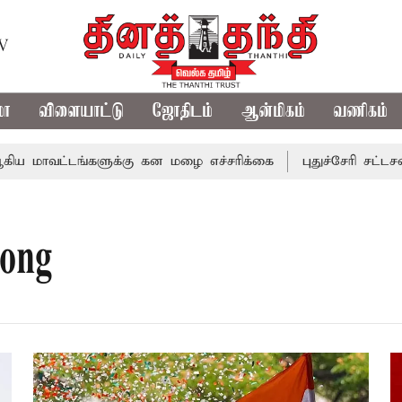
TV
மா
விளையாட்டு
ஜோதிடம்
ஆன்மிகம்
வணிகம்
 மாவட்டங்களுக்கு கன மழை எச்சரிக்கை
புதுச்சேரி சட்டசபை
Song