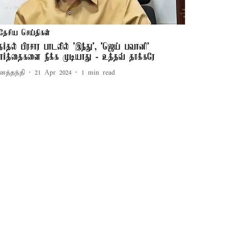
தேசிய செய்திகள்
ேர்தல் பிரசார பாடலில் 'இந்து', 'ஜெய் பவானி'
ார்த்தைகளை நீக்க முடியாது - உத்தவ் தாக்கரே
னத்தந்தி
21 Apr 2024
1
min read