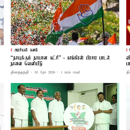
அரசியல் களம்
“தாயுக்கும் தாயான கட்சி” - காங்கிரஸ் பிரசார பாடல்
வ
நாளை வெளியீடு
ப
தினத்தந்தி
10 Apr 2026
1
min read
தி