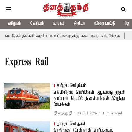
தமிழகம்
தேசியம்
உலகம்
சினிமா
விளையாட்டு
ஜோத
, தேனி,நீலகிரி ஆகிய மாவட்டங்களுக்கு கன மழை எச்சரிக்கை
புத
Express Rail
தமிழக செய்திகள்
எக்ஸ்பிரஸ் ரெயில்கள் ஆகஸ்டு முதல்
தாம்பரம் ரெயில் நிலையத்தில் இருந்து
இயக்கம்
தினத்தந்தி
23 Jul 2026
1
min read
தமிழக செய்திகள்
சென்னை சென்டிரல்-பெங்களூரு