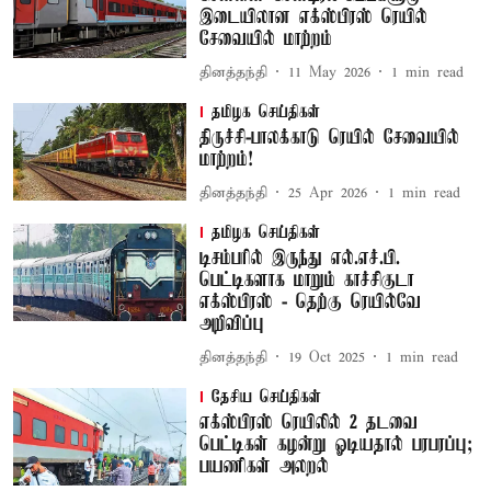
இடையிலான எக்ஸ்பிரஸ் ரெயில்
சேவையில் மாற்றம்
தினத்தந்தி
11 May 2026
1
min read
தமிழக செய்திகள்
திருச்சி-பாலக்காடு ரெயில் சேவையில்
மாற்றம்!
தினத்தந்தி
25 Apr 2026
1
min read
தமிழக செய்திகள்
டிசம்பரில் இருந்து எல்.எச்.பி.
பெட்டிகளாக மாறும் காச்சிகுடா
எக்ஸ்பிரஸ் - தெற்கு ரெயில்வே
அறிவிப்பு
தினத்தந்தி
19 Oct 2025
1
min read
தேசிய செய்திகள்
எக்ஸ்பிரஸ் ரெயிலில் 2 தடவை
பெட்டிகள் கழன்று ஓடியதால் பரபரப்பு;
பயணிகள் அலறல்