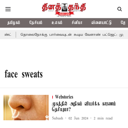
தமிழகம்
தேசியம்
உலகம்
சினிமா
விளையாட்டு
ஜோத
ாண்ட்
தொலைநோக்கு பார்வையுடன் கூடிய வேளாண் பட்ஜெட்: முதல்-
face sweats
Webstories
முகத்தில் அதிகம் வியர்க்க காரணம்
தெரியுமா?
Subash
02 Jun 2024
2
min read