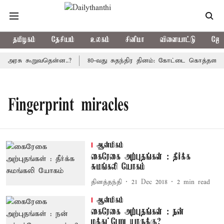
தமிழகம்
தேசியம்
உலகம்
சினிமா
விளையாட்டு
ஜோத
ய அரசு கூறுவதென்ன..?
80-வது சுதந்திர தினம்: கோட்டை கொத்தளத்தி
Fingerprint miracles
ஆன்மிகம்
கைரேகை அற்புதங்கள் : தீர்க்க
சுமங்கலி யோகம்
தினத்தந்தி
21 Dec 2018
2
min read
ஆன்மிகம்
கைரேகை அற்புதங்கள் : நன்
மக்கட்பேறு யாருக்கு?