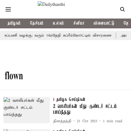
தமிழகம்
தேசியம்
உலகம்
சினிமா
விளையாட்டு
ஜோத
ரசுப்பணி வழக்கு; வரும் 14ம்தேதி சுப்ரீம்கோர்ட்டில் விசாரணை
அமர்நா
flown
தமிழக செய்திகள்
2 வாலிபர்கள் மீது குண்டர் சட்டம்
பாய்ந்தது
தினத்தந்தி
21 Oct 2023
1
min read