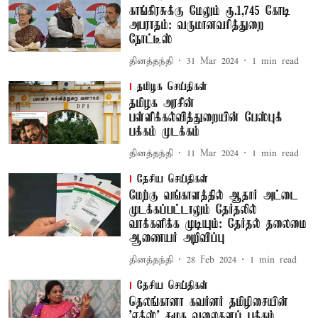
காங்கிரசுக்கு மேலும் ரூ.1,745 கோடி
அபராதம்: வருமானவரித்துறை
நோட்டீஸ்
தினத்தந்தி
31 Mar 2024
1
min read
தமிழக செய்திகள்
தமிழக அரசின்
பள்ளிக்கல்வித்துறையின் பேஸ்புக்
பக்கம் முடக்கம்
தினத்தந்தி
11 Mar 2024
1
min read
தேசிய செய்திகள்
மேற்கு வங்காளத்தில் ஆதார் அட்டை
முடக்கப்பட்டாலும் தேர்தலில்
வாக்களிக்க முடியும்: தேர்தல் தலைமை
ஆணையர் அறிவிப்பு
தினத்தந்தி
28 Feb 2024
1
min read
தேசிய செய்திகள்
தெலங்கானா கவர்னர் தமிழிசையின்
'எக்ஸ்' சமூக வலைதளப் பக்கம்