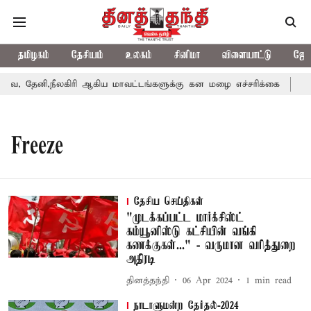
தமிழகம்
தேசியம்
உலகம்
சினிமா
விளையாட்டு
ஜோத
, தேனி,நீலகிரி ஆகிய மாவட்டங்களுக்கு கன மழை எச்சரிக்கை
புது
Freeze
தேசிய செய்திகள்
"முடக்கப்பட்ட மார்க்சிஸ்ட்
கம்யூனிஸ்டு கட்சியின் வங்கி
கணக்குகள்..." - வருமான வரித்துறை
அதிரடி
தினத்தந்தி
06 Apr 2024
1
min read
நாடாளுமன்ற தேர்தல்-2024