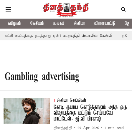
தமிழகம்
தேசியம்
உலகம்
சினிமா
விளையாட்டு
ஜோத
ு கட்சி கூட்டத்தை நடத்தாது ஏன்? உதயநிதி ஸ்டாலின் கேள்வி
த.வெ.க
Gambling advertising
சினிமா செய்திகள்
கோடி ரூபாய் கொடுத்தாலும் அந்த ஒரு
விஷயத்தை மட்டும் செய்யவே
மாட்டேன்- ஜி.வி பிரகாஷ்
தினத்தந்தி
25 Apr 2026
1
min read